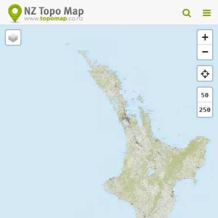
+
−
50
250