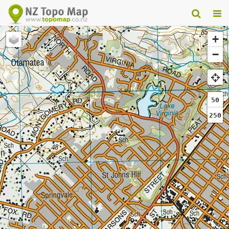
+
−
50
250