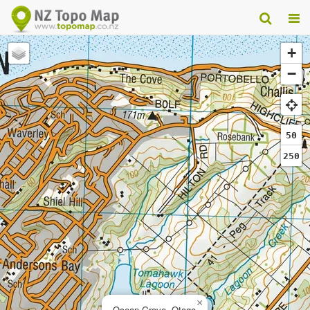
+
−
50
250
×
Ocean Grove, Otago