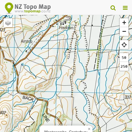
+
−
50
250
×
Westacombe, Canterbury