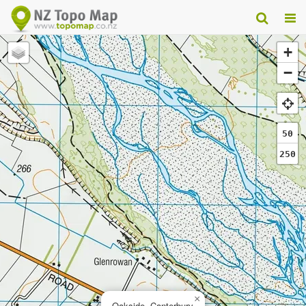
+
−
50
250
×
Oakside, Canterbury