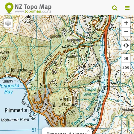
+
−
50
250
×
Plimmerton, Wellington