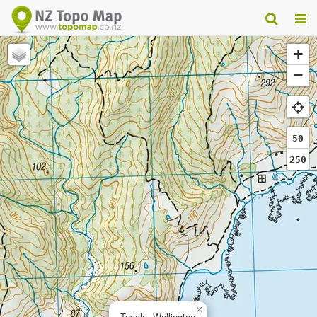
+
−
50
250
×
Tuvalu, Wellington