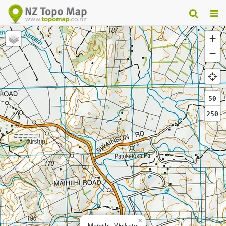
+
−
50
250
×
Maihiihi, Waikato