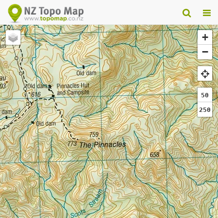
+
−
50
250