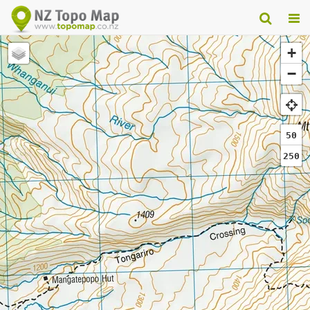
+
−
50
250