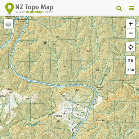
+
−
50
250