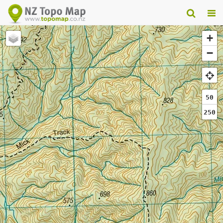
+
−
50
250