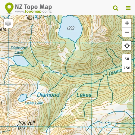
+
−
50
250