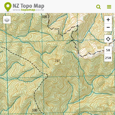
+
−
50
250