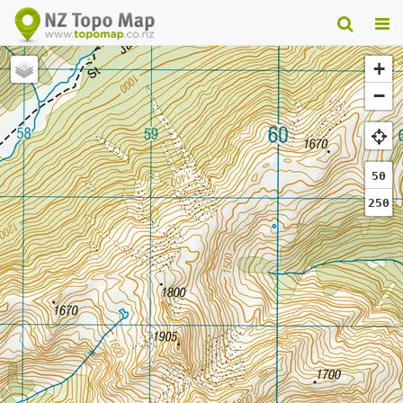
+
−
50
250