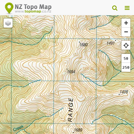
+
−
50
250