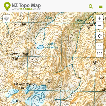
+
−
50
250