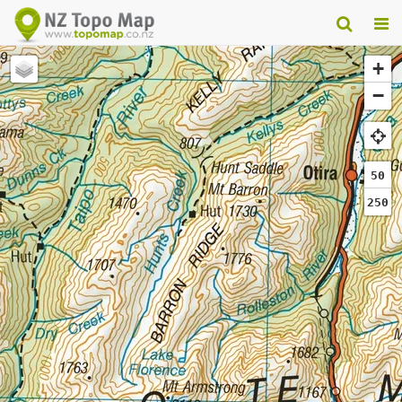
+
−
50
250