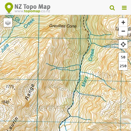
+
−
50
250