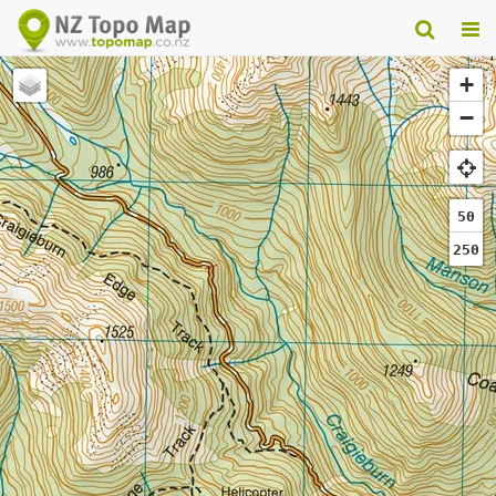
+
−
50
250