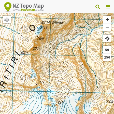
+
−
50
250