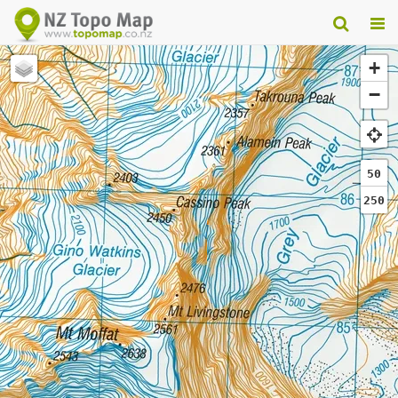
+
−
50
250