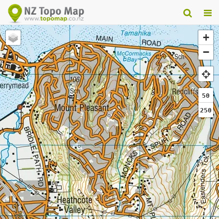
+
−
50
250