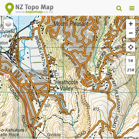
+
−
50
250