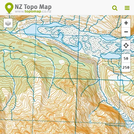
+
−
50
250