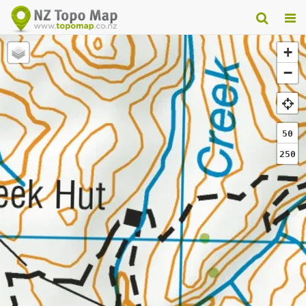
+
−
50
250