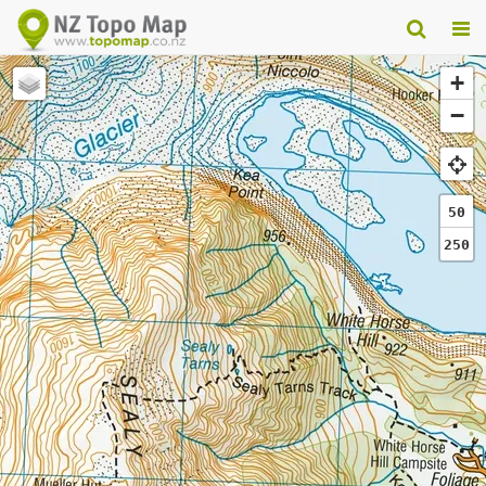
+
−
50
250