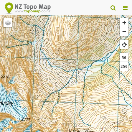
+
−
50
250