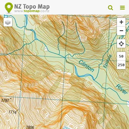
+
−
50
250