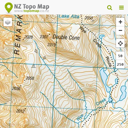
+
−
50
250