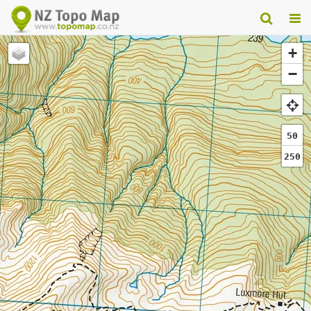
+
−
50
250