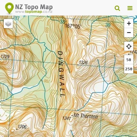
+
−
50
250