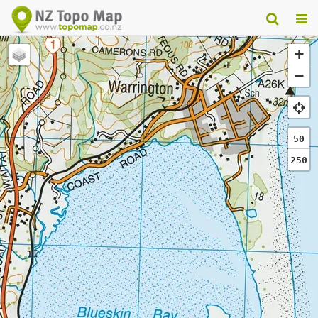
+
−
50
250