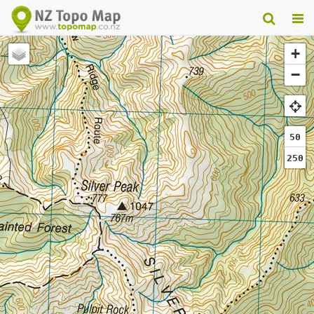
+
−
50
250