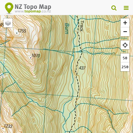
+
−
50
250