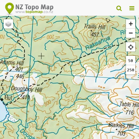
+
−
50
250