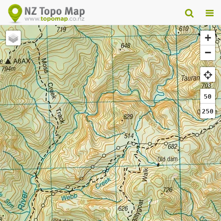
+
−
50
250