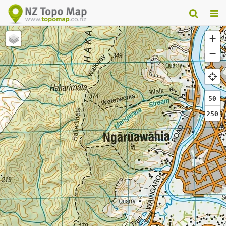
+
−
50
250