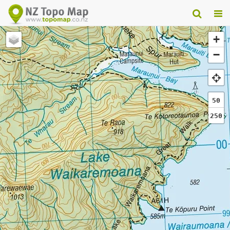
+
−
50
250