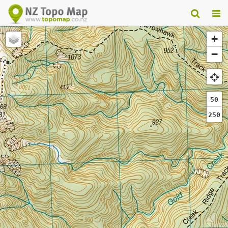
+
−
50
250