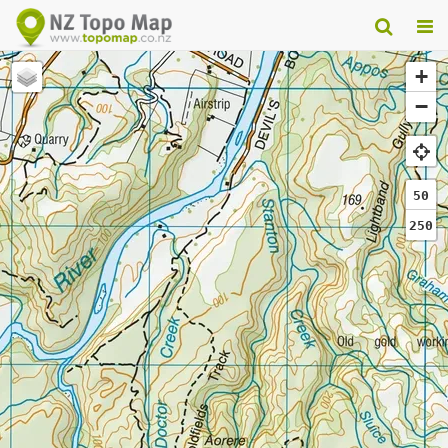
+
−
50
250