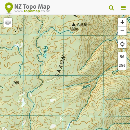
+
−
50
250