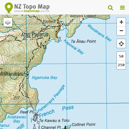
+
−
50
250