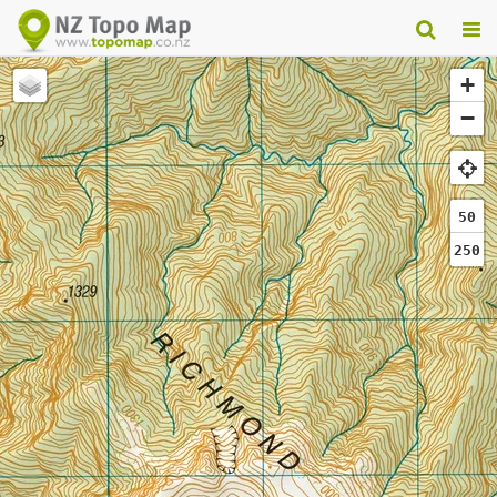
+
−
50
250