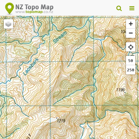
+
−
50
250