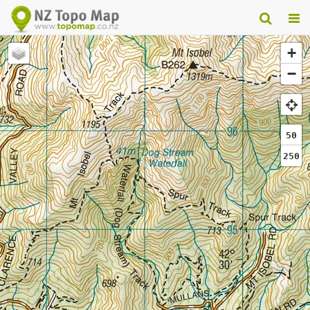
+
−
50
250