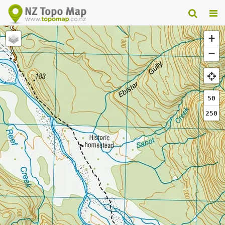
+
−
50
250