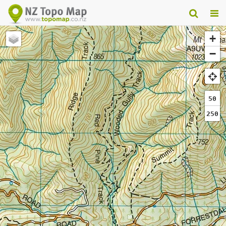
+
−
50
250