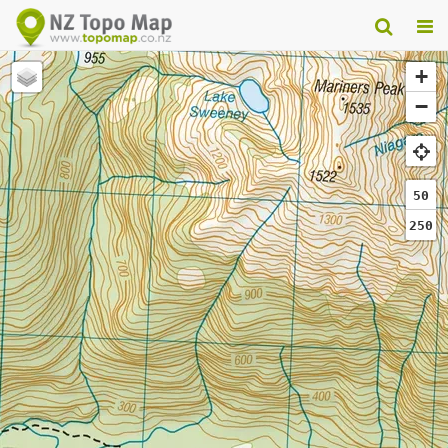
+
−
50
250