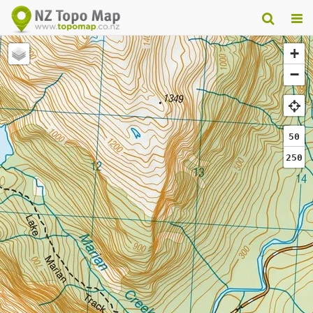
+
−
50
250